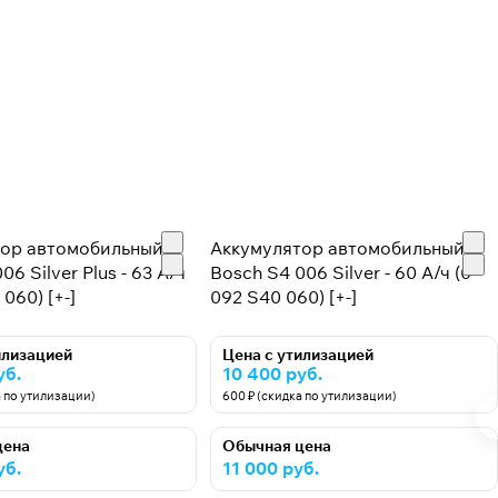
тор автомобильный
Аккумулятор автомобильный
06 Silver Plus - 63 А/ч
Bosch S4 006 Silver - 60 А/ч (0
 060) [+-]
092 S40 060) [+-]
илизацией
Цена с утилизацией
уб.
10 400 руб.
а по утилизации)
600 ₽ (скидка по утилизации)
цена
Обычная цена
уб.
11 000 руб.