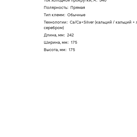
Ток холодной прокрутки, А
:
540
Полярность
:
Прямая
Тип клемм
:
Обычные
Технологии
:
Ca/Ca+Silver (кальций / кальций +
серебром)
Длина, мм
:
242
Ширина, мм
:
175
Высота, мм
:
175