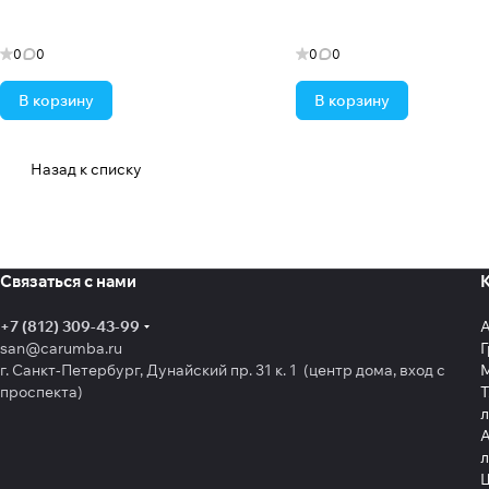
0
0
0
0
В корзину
В корзину
Назад к списку
Связаться с нами
+7 (812) 309-43-99
san@carumba.ru
Г
г. Санкт-Петербург, Дунайский пр. 31 к. 1 (центр дома, вход с
проспекта)
Т
л
А
л
Щ