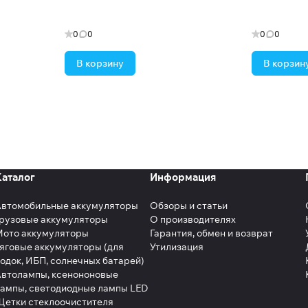
0
0
0
0
В корзину
В корзин
Каталог
Информация
Автомобильные аккумуляторы
Обзоры и статьи
рузовые аккумуляторы
О производителях
Мото аккумуляторы
Гарантия, обмен и возврат
яговые аккумуляторы (для
Утилизация
одок, ИБП, солнечных батарей)
втолампы, ксенононовые
ампы, светодиодные лампы LED
етки стеклоочистителя