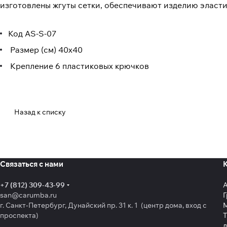
изготовлены жгуты сетки, обеспечивают изделию эласти
Код AS-S-07
Размер (см) 40х40
Крепление 6 пластиковых крючков
Назад к списку
Связаться с нами
+7 (812) 309-43-99
san@carumba.ru
Г
г. Санкт-Петербург, Дунайский пр. 31 к. 1 (центр дома, вход с
проспекта)
Т
л