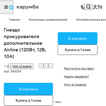
Главная
Аксессуары универсальные!
Автоэлектроника для
Гнездо
прикуривателя
В корзину
дополнительное
Airline (120Вт, 12В,
Купить в 1 клик
10А)
0
Нет отзывов
Рассчитать доставку
Арт.
343214
Нашли дешевле?
Хочу в подарок
В корзину
Купить в 1 клик