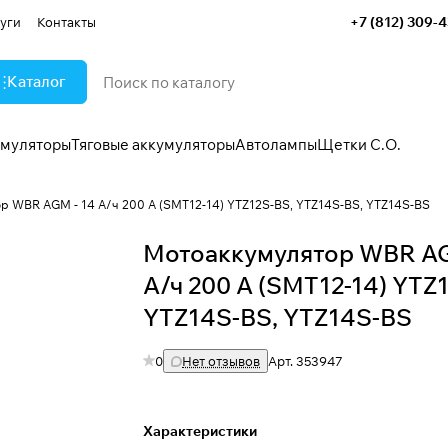
+7 (812) 309-
уги
Контакты
Каталог
умуляторы
Тяговые аккумуляторы
Автолампы
Щетки С.О.
р WBR AGM - 14 А/ч 200 А (SMT12-14) YTZ12S-BS, YTZ14S-BS, YTZ14S-BS
Мотоаккумулятор WBR AG
А/ч 200 А (SMT12-14) YTZ
YTZ14S-BS, YTZ14S-BS
0
Нет отзывов
Арт.
353947
Характеристики