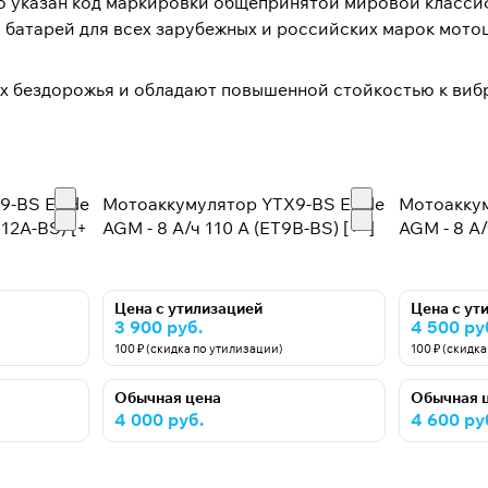
го указан код маркировки общепринятой мировой класси
батарей для всех зарубежных и российских марок мотоц
х бездорожья и обладают повышенной стойкостью к виб
9-BS Exide
Мотоаккумулятор YTX9-BS Exide
Мотоаккум
T12A-BS) [+
AGM - 8 А/ч 110 А (ET9B-BS) [+ -]
AGM - 8 А/
Цена с утилизацией
Цена с ут
3 900 руб.
4 500 ру
100 ₽ (скидка по утилизации)
100 ₽ (скидк
Обычная цена
Обычная 
4 000 руб.
4 600 ру