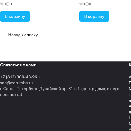
0
0
0
0
В корзину
В корзину
Назад к списку
Связаться с нами
+7 (812) 309-43-99
san@carumba.ru
Г
г. Санкт-Петербург, Дунайский пр. 31 к. 1 (центр дома, вход с
проспекта)
Т
л
А
л
Щ
А