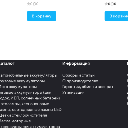
0
0
0
0
В корзину
В корзин
Каталог
Информация
Автомобильные аккумуляторы
Обзоры и статьи
рузовые аккумуляторы
О производителях
Мото аккумуляторы
Гарантия, обмен и возврат
яговые аккумуляторы (для
Утилизация
одок, ИБП, солнечных батарей)
втолампы, ксенононовые
ампы, светодиодные лампы LED
етки стеклоочистителя
Масла моторные
ксессуары для аккумуляторов