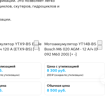
фикации. Это позволяет легко
иклов, скутеров, гидроциклов и
рации.
улятор YTX9-BS Exide
Мотоаккумулятор YT14B-BS
ч 120 А (ETX9-BS) [+ -]
Bosch M6 020 AGM - 12 А/ч (0
092 M60 200) [+ -]
илизацией
Цена с утилизацией
б.
8 300 руб.
а по утилизации)
200 ₽ (скидка по утилизации)
цена
Обычная цена
б.
8 500 руб.