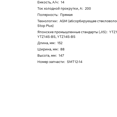
Емкость, А/ч
:
14
Ток холодной прокрутки, А
:
200
Полярность
:
Прямая
Технологии
:
AGM (абсорбирующее стекловолокн
Stop Plus)
Японские промышленные стандарты (JIS)
:
YTZ1
YTZ14S-BS, YTZ14S-BS
Длина, мм
:
152
Ширина, мм
:
88
Высота, мм
:
147
Номер запчасти
:
SMT12-14