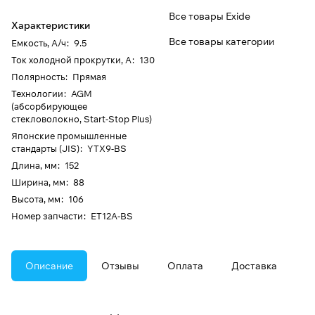
Все товары Exide
Характеристики
Все товары категории
Емкость, А/ч
:
9.5
Ток холодной прокрутки, А
:
130
Полярность
:
Прямая
Технологии
:
AGM
(абсорбирующее
стекловолокно, Start-Stop Plus)
Японские промышленные
стандарты (JIS)
:
YTX9-BS
Длина, мм
:
152
Ширина, мм
:
88
Высота, мм
:
106
Номер запчасти
:
ET12A-BS
Описание
Отзывы
Оплата
Доставка