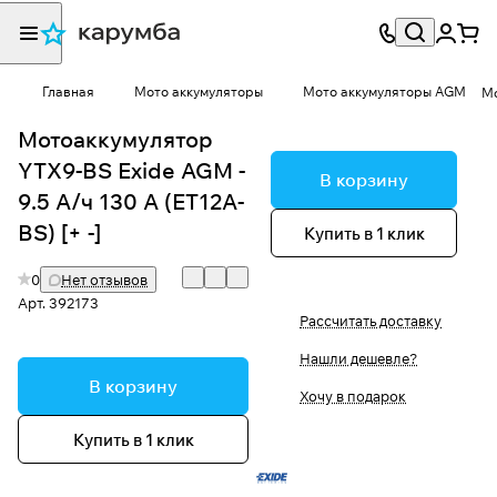
Главная
Мото аккумуляторы
Мото аккумуляторы AGM
Мо
Мотоаккумулятор
YTX9-BS Exide AGM -
В корзину
9.5 А/ч 130 А (ET12A-
BS) [+ -]
Купить в 1 клик
0
Нет отзывов
Арт.
392173
Рассчитать доставку
Нашли дешевле?
В корзину
Хочу в подарок
Купить в 1 клик