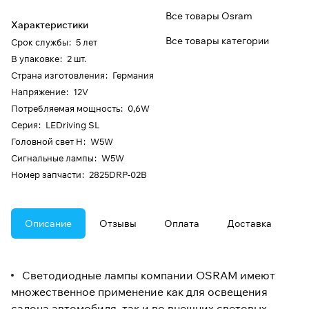
Все товары Osram
Характеристики
Все товары категории
Срок службы
:
5 лет
В упаковке
:
2 шт.
Страна изготовления
:
Германия
Напряжение
:
12V
Потребляемая мощность
:
0,6W
Серия
:
LEDriving SL
Головной свет H
:
W5W
Сигнальные лампы
:
W5W
Номер запчасти
:
2825DRP-02B
Описание
Отзывы
Оплата
Доставка
Светодиодные лампы компании OSRAM имеют
множественное применение как для освещения
салона автомобиля, так и во внешних световых