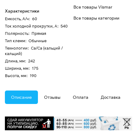
Все товары Vismar
Характеристики
Все товары категории
Емкость, А/ч
:
60
Ток холодной прокрутки, А
:
540
Полярность
:
Прямая
Тип клемм
:
Обычные
Технологии
:
Ca/Ca (кальций /
кальций)
Длина, мм
:
242
Ширина, мм
:
175
Высота, мм
:
190
Описание
Отзывы
Оплата
Доставка