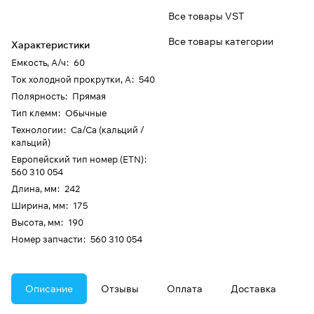
Все товары VST
Все товары категории
Характеристики
Емкость, А/ч
:
60
Ток холодной прокрутки, А
:
540
Полярность
:
Прямая
Тип клемм
:
Обычные
Технологии
:
Ca/Ca (кальций /
кальций)
Европейский тип номер (ETN)
:
560 310 054
Длина, мм
:
242
Ширина, мм
:
175
Высота, мм
:
190
Номер запчасти
:
560 310 054
Описание
Отзывы
Оплата
Доставка