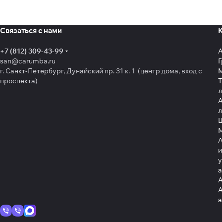
Связаться с нами
+7 (812) 309-43-99
san@carumba.ru
Г
г. Санкт-Петербург, Дунайский пр. 31 к. 1 (центр дома, вход с
проспекта)
Т
л
А
л
Щ
А
и
у
А
А