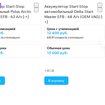
ор Start-Stop
Аккумулятор Start-Stop
ьный Polus Arctic
автомобильный Delta Start
EFB - 63 А/ч [-+]
Master EFB - 68 А/ч (OEM VAG) [-
+]
илизацией
Цена с утилизацией
уб.
12 400 руб.
а по утилизации)
600 ₽ (скидка по утилизации)
цена
Обычная цена
б.
13 000 руб.
0
0
у
В корзину