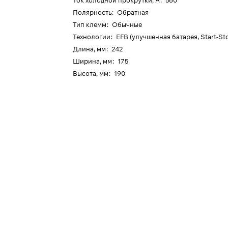
Ток холодной прокрутки, А
:
560
Полярность
:
Обратная
Тип клемм
:
Обычные
Технологии
:
EFB (улучшенная батарея, Start-St
Длина, мм
:
242
Ширина, мм
:
175
Высота, мм
:
190