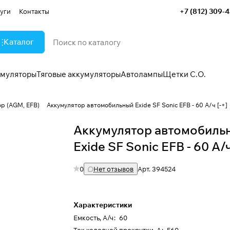
+7 (812) 309-
уги
Контакты
Каталог
умуляторы
Тяговые аккумуляторы
Автолампы
Щетки С.О.
op (AGM, EFB)
Аккумулятор автомобильный Exide SF Sonic EFB - 60 А/ч [-+]
Аккумулятор автомобиль
Exide SF Sonic EFB - 60 А/ч
0
Нет отзывов
Арт.
394524
Характеристики
Емкость, А/ч
:
60