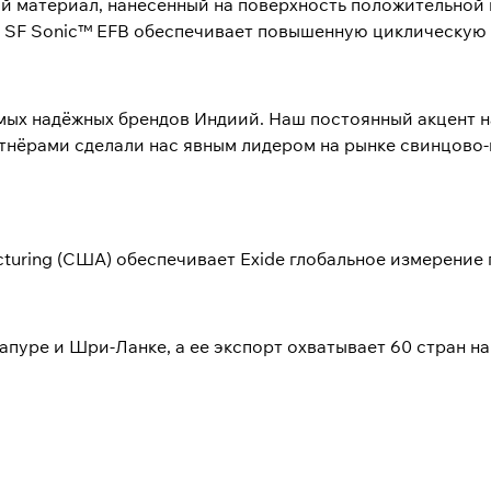
 материал, нанесенный на поверхность положительной п
 SF Sonic™ EFB обеспечивает повышенную циклическую 
амых надёжных брендов Индиий. Наш постоянный акцент 
тнёрами сделали нас явным лидером на рынке свинцово-
acturing (США) обеспечивает Exide глобальное измерени
апуре и Шри-Ланке, а ее экспорт охватывает 60 стран на