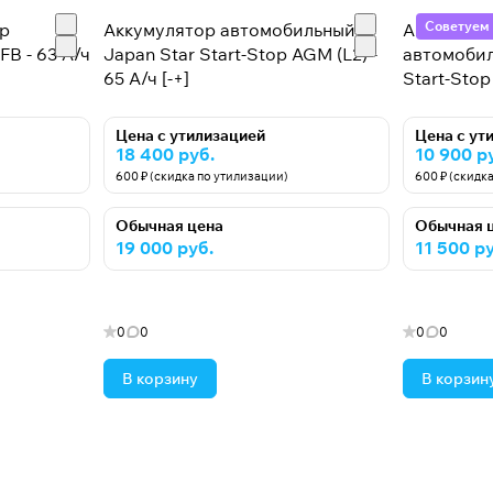
Советуем
op
Аккумулятор автомобильный
Аккумулят
B - 63 А/ч
Japan Star Start-Stop AGM (L2) -
автомобил
65 А/ч [-+]
Start-Stop 
Цена с утилизацией
Цена с ут
18 400 руб.
10 900 р
600 ₽ (скидка по утилизации)
600 ₽ (скидк
Обычная цена
Обычная 
19 000 руб.
11 500 ру
0
0
0
0
В корзину
В корзин