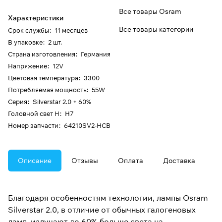
Все товары Osram
Характеристики
Все товары категории
Срок службы
:
11 месяцев
В упаковке
:
2 шт.
Страна изготовления
:
Германия
Напряжение
:
12V
Цветовая температура
:
3300
Потребляемая мощность
:
55W
Серия
:
Silverstar 2.0 + 60%
Головной свет H
:
H7
Номер запчасти
:
64210SV2-HCB
Описание
Отзывы
Оплата
Доставка
Благодаря особенностям технологии, лампы Osram
Silverstar 2.0, в отличие от обычных галогеновых
ламп, излучают до 60% больше света на