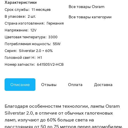
Характеристики
Все товары Osram
Срок службы
:
11 месяцев
В упаковке
:
2 шт.
Все товары категории
Страна изготовления
:
Германия
Напряжение
:
12V
Цветовая температура
:
3300
Потребляемая мощность
:
55W
Серия
:
Silverstar 2.0 + 60%
Головной свет H
:
H1
Номер запчасти
:
64150SV2-HCB
Описание
Отзывы
Оплата
Доставка
Благодаря особенностям технологии, лампы Osram
Silverstar 2.0, в отличие от обычных галогеновых
ламп, излучают до 60% больше света на
расстояниях от 50 до 75 метров перед автомобилем.