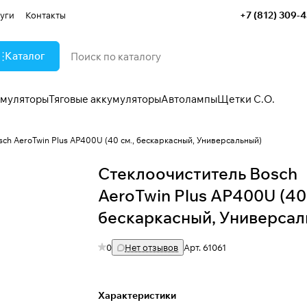
+7 (812) 309-
уги
Контакты
Каталог
умуляторы
Тяговые аккумуляторы
Автолампы
Щетки С.О.
ch AeroTwin Plus AP400U (40 см., бескаркасный, Универсальный)
Стеклоочиститель Bosch
AeroTwin Plus AP400U (40 
бескаркасный, Универсал
0
Нет отзывов
Арт.
61061
Характеристики