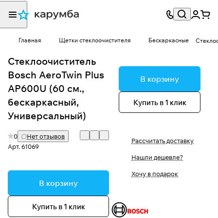
Главная
Щетки стеклоочистителя
Бескаркасные
Стеклоо
Стеклоочиститель
Bosch AeroTwin Plus
В корзину
AP600U (60 см.,
бескаркасный,
Купить в 1 клик
Универсальный)
0
Нет отзывов
Рассчитать доставку
Арт.
61069
Нашли дешевле?
Хочу в подарок
В корзину
Купить в 1 клик