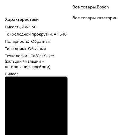
Все товары Bosch
Все товары категории
Характеристики
Емкость, А/ч
:
60
Ток холодной прокрутки, А
:
540
Полярность
:
Обратная
Тип клемм
:
Обычные
Технологии
:
Ca/Ca+Silver
(кальций / кальций +
легирование серебром)
Видео
: