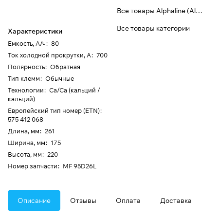
Все товары Alphaline (Aline)
Все товары категории
Характеристики
Емкость, А/ч
:
80
Ток холодной прокрутки, А
:
700
Полярность
:
Обратная
Тип клемм
:
Обычные
Технологии
:
Ca/Ca (кальций /
кальций)
Европейский тип номер (ETN)
:
575 412 068
Длина, мм
:
261
Ширина, мм
:
175
Высота, мм
:
220
Номер запчасти
:
MF 95D26L
Описание
Отзывы
Оплата
Доставка