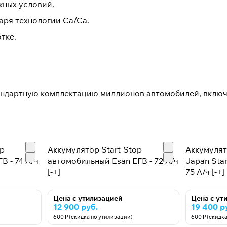
жных условий.
аря технологии Са/Са.
тке.
тандартную комплектацию миллионов автомобилей, вклю
op
Аккумулятор Start-Stop
Аккумуля
B - 74 А/ч
автомобильный Esan EFB - 72 А/ч
Japan Star
[-+]
75 А/ч [-+]
Цена с утилизацией
Цена с ут
12 900 руб.
19 400 р
600 ₽ (скидка по утилизации)
600 ₽ (скидк