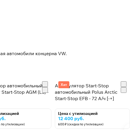
чая автомобили концерна VW.
Хит
тор автомобильный
Аккумулятор Start-Stop
 Start-Stop AGM (L3) -
автомобильный Polus Arctic
Start-Stop EFB - 72 А/ч [-+]
илизацией
Цена с утилизацией
уб.
12 400 руб.
а по утилизации)
600 ₽ (скидка по утилизации)