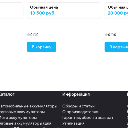
Обычная цена
Обычная 
13 500 руб.
20 000 р
0
0
0
0
В корзину
В корзин
Каталог
Информация
Автомобильные аккумуляторы
Обзоры и статьи
рузовые аккумуляторы
О производителях
Мото аккумуляторы
Гарантия, обмен и возврат
яговые аккумуляторы (для
Утилизация