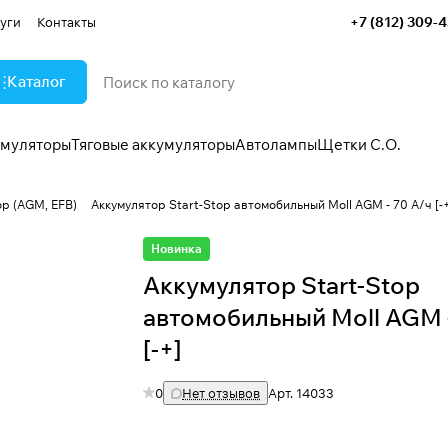
+7 (812) 309-
уги
Контакты
Каталог
умуляторы
Тяговые аккумуляторы
Автолампы
Щетки С.О.
op (AGM, EFB)
Аккумулятор Start-Stop автомобильный Moll AGM - 70 А/ч [-
Новинка
Аккумулятор Start-Stop
автомобильный Moll AGM -
[-+]
0
Нет отзывов
Арт.
14033