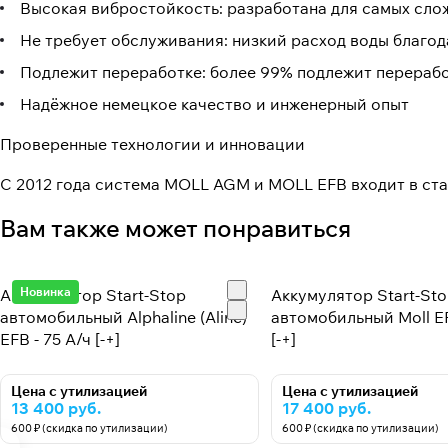
Высокая вибростойкость: разработана для самых сло
Не требует обслуживания: низкий расход воды благод
Подлежит переработке: более 99% подлежит перерабо
Надёжное немецкое качество и инженерный опыт
Проверенные технологии и инновации
С 2012 года система MOLL AGM и MOLL EFB входит в с
Вам также может понравиться
Новинка
Аккумулятор Start-Stop
Аккумулятор Start-St
автомобильный Alphaline (Aline)
автомобильный Moll EF
EFB - 75 А/ч [-+]
[-+]
Цена с утилизацией
Цена с утилизацией
13 400 руб.
17 400 руб.
600 ₽ (скидка по утилизации)
600 ₽ (скидка по утилизации)