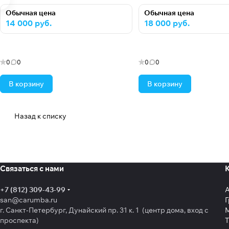
Обычная цена
Обычная цена
14 000 руб.
18 000 руб.
0
0
0
0
В корзину
В корзину
Назад к списку
Связаться с нами
+7 (812) 309-43-99
san@carumba.ru
Г
г. Санкт-Петербург, Дунайский пр. 31 к. 1 (центр дома, вход с
проспекта)
Т