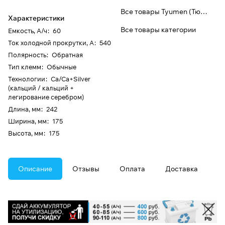
Все товары Tyumen (Тюмень)
Характеристики
Все товары категории
Емкость, А/ч
:
60
Ток холодной прокрутки, А
:
540
Полярность
:
Обратная
Тип клемм
:
Обычные
Технологии
:
Ca/Ca+Silver
(кальций / кальций +
легирование серебром)
Длина, мм
:
242
Ширина, мм
:
175
Высота, мм
:
175
Описание
Отзывы
Оплата
Доставка