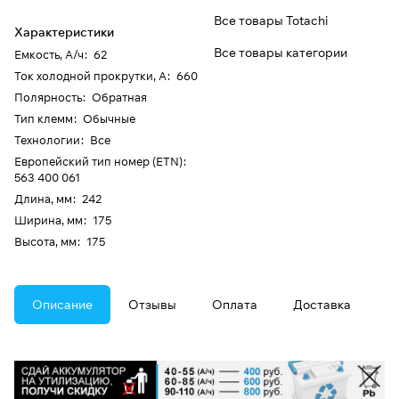
Все товары Totachi
Характеристики
Все товары категории
Емкость, А/ч
:
62
Ток холодной прокрутки, А
:
660
Полярность
:
Обратная
Тип клемм
:
Обычные
Технологии
:
Все
Европейский тип номер (ETN)
:
563 400 061
Длина, мм
:
242
Ширина, мм
:
175
Высота, мм
:
175
Описание
Отзывы
Оплата
Доставка