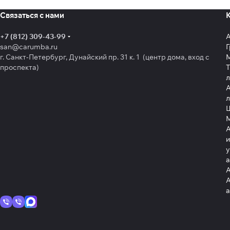
Связаться с нами
+7 (812) 309-43-99
san@carumba.ru
Г
г. Санкт-Петербург, Дунайский пр. 31 к. 1 (центр дома, вход с
проспекта)
Т
л
А
л
Щ
А
и
у
А
А