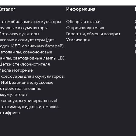
Каталог
Информация
Автомобильные аккумуляторы
Обзоры и статьи
рузовые аккумуляторы
О производителях
Мото аккумуляторы
Гарантия, обмен и возврат
яговые аккумуляторы (для
Утилизация
одок, ИБП, солнечных батарей)
втолампы, ксенононовые
ампы, светодиодные лампы LED
етки стеклоочистителя
Масла моторные
ксессуары для аккумуляторов
 ИБП, зарядные, пусковые
стройства, внешние
аккумуляторы
ксессуары универсальные!
втохимия, жидкости, смазки,
антифризы