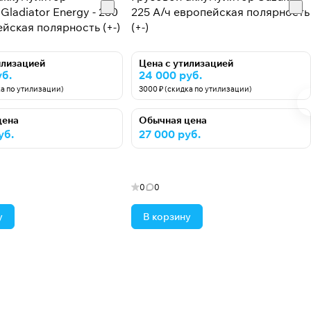
Gladiator Energy - 230
225 А/ч европейская полярность
йская полярность (+-)
(+-)
илизацией
Цена с утилизацией
уб.
24 000 руб.
ка по утилизации)
3000 ₽ (скидка по утилизации)
цена
Обычная цена
уб.
27 000 руб.
0
0
у
В корзину