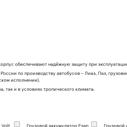
орпус обеспечивают надёжную защиту при эксплуатаци
сии по производству автобусов – Лиаз, Паз, грузовики
еском исполнении).
а, так и в условиях тропического климата.
 Volt
Грузовой аккумулятор Esan
Грузовой 