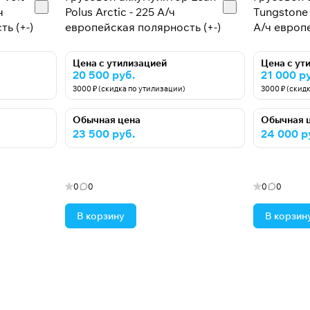
ч
Polus Arctic - 225 А/ч
Tungstone 
ь (+-)
европейская полярность (+-)
А/ч европе
Цена с утилизацией
Цена с ут
20 500 руб.
21 000 р
3000 ₽ (скидка по утилизации)
3000 ₽ (скид
Обычная цена
Обычная 
23 500 руб.
24 000 р
0
0
0
0
В корзину
В корзин