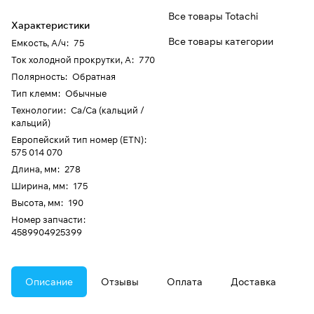
Все товары Totachi
Характеристики
Все товары категории
Емкость, А/ч
:
75
Ток холодной прокрутки, А
:
770
Полярность
:
Обратная
Тип клемм
:
Обычные
Технологии
:
Ca/Ca (кальций /
кальций)
Европейский тип номер (ETN)
:
575 014 070
Длина, мм
:
278
Ширина, мм
:
175
Высота, мм
:
190
Номер запчасти
:
4589904925399
Описание
Отзывы
Оплата
Доставка