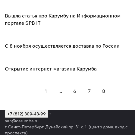
Вышла статья про Карумбу на Информационном
портале SPB IT
С 8 ноября осуществляется доставка по России
Открытие интернет-магазина Карумба
1
...
6
7
8
+7 (812) 309-43-99
san@carumba.ru
г. Санкт-Петербург, Дунайский пр. 31 к. 1 (центр дома, вход с
проспекта)